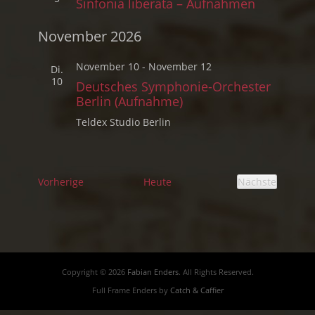
Sinfonia liberata – Aufnahmen
November 2026
November 10
-
November 12
Di.
10
Deutsches Symphonie-Orchester
Berlin (Aufnahme)
Teldex Studio Berlin
Veranstaltungen
Nächste
Vorherige
Heute
Veranstaltu
Copyright © 2026
Fabian Enders
. All Rights Reserved.
Full Frame Enders by
Catch & Caffier