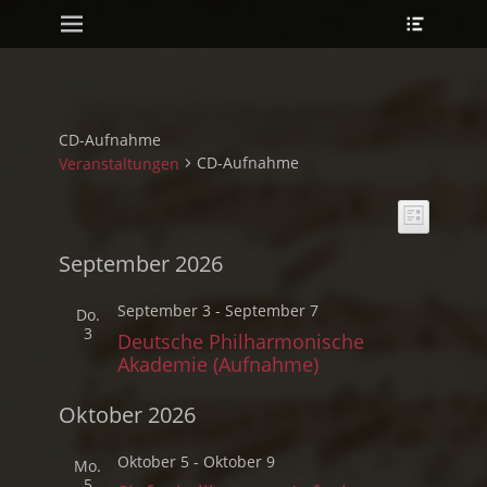
Primary Menu
Header
Skip
Toggle
to
content
CD-Aufnahme
CD-Aufnahme
Veranstaltungen
Ansichte
Veranst
Liste
Ansicht
Navigati
Navigat
September 2026
September 3
-
September 7
Do.
3
Deutsche Philharmonische
Akademie (Aufnahme)
Oktober 2026
Oktober 5
-
Oktober 9
Mo.
5